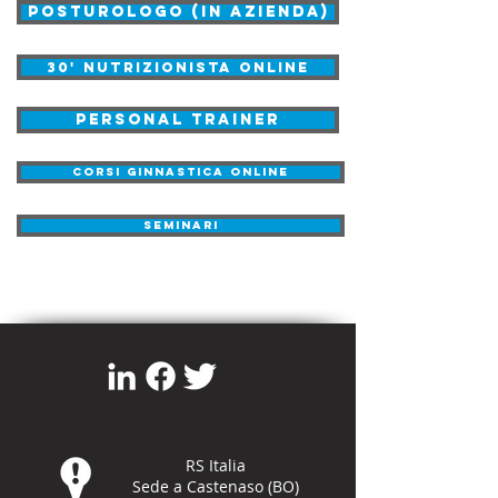
Posturologo (in azienda)
30' Nutrizionista online
Personal Trainer
Corsi ginnastica online
seminari
RS Italia
Sede a Castenaso (BO)