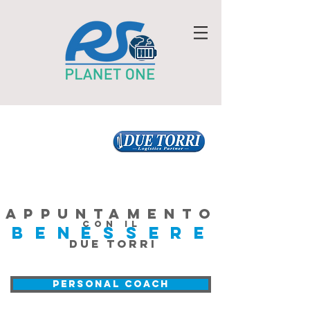
appuntamento
con iL
BE
N
E
SS
E
RE
DUE TORRI
PERSONAL COACH