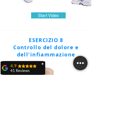
Start Video
ESERCIZIO 8
Controllo del dolore e
dell'infiammazione
✖
4.9
41 Reviews
Teresa Dall'olio
Domenica 21 aprile a
Castenaso ho
partecipato ad una
caccia al tesoro
veramente carina ed
originale organizzata
da Nicola D'Adamo
rieducatore sportivo
RS Italia, evento