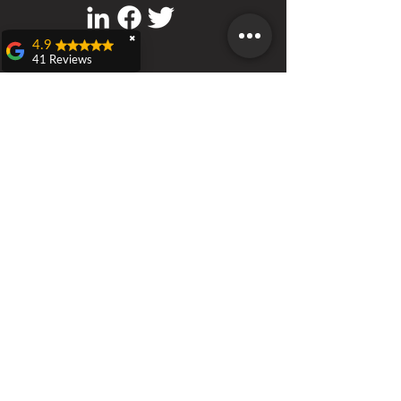
✖
4.9
41 Reviews
Teresa Dall'olio
RS Italia
Sede a Castenaso (BO)
Domenica 21 aprile a
Via Bruno Tosarelli 218/220
Castenaso ho
partecipato ad una
caccia al tesoro
veramente carina ed
originale organizzata
Call
da Nicola D'Adamo
T:
3451715652
rieducatore sportivo
F:
800-8648
79
RS Italia, evento
denominato:
"Benessere in
movimento".Bellissima
esperienza di gioco,
Contact
dove si conoscono
www.rieducatoresportivo.it
persone e territori,
info@rieducatoresportivo.it
stimolante per gli
argomenti trattati come
ad esempio
"esperienze
sensoriali".Lo