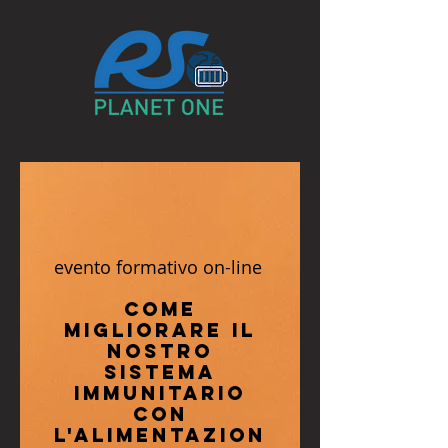
evento formativo on-line
COME
MIGLIORARE IL
NOSTRO
SISTEMA
IMMUNITARIO
CON
L'ALIMENTAZION