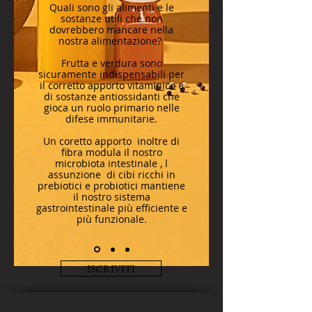
Quali sono gli alimenti e le
sostanze utili che non
dovrebbero mancare nella
nostra alimentazione?
Frutta e verdura sono
sicuramente indispensabili per
il corretto apporto vitaminico e
di sostanze antiossidanti che
gioca un ruolo primario nelle
difese immunitarie.
Un coretto apporto inoltre di
fibra modula il nostro
microbiota intestinale , l
assunzione di cibi ricchi in
prebiotici e probiotici mantiene
il nostro sistema
gastrointestinale più efficiente e
più funzionale.
ISCRIVITI