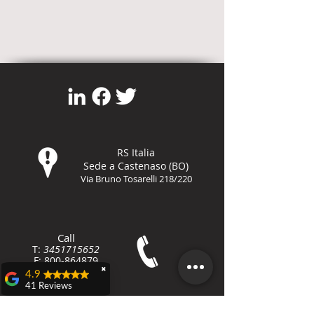
RS Italia
Sede a Castenaso (BO)
Via Bruno Tosarelli 218/220
Call
T:
3451715652
F:
800-8648
79
✖
4.9
41 Reviews
Teresa Dall'olio