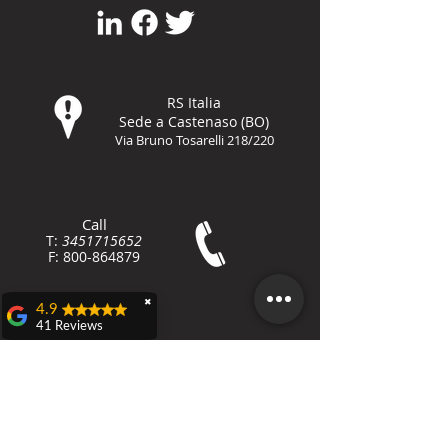
RS Italia
Sede a Castenaso (BO)
Via Bruno Tosarelli 218/220
Call
T:
3451715652
F:
800-8648
79
✖
4.9
41 Reviews
Contact
Teresa Dall'olio
www.rieducatoresportivo.it
info@rieducatoresportivo.it
Domenica 21 aprile a
Castenaso ho
partecipato ad una
caccia al tesoro
veramente carina ed