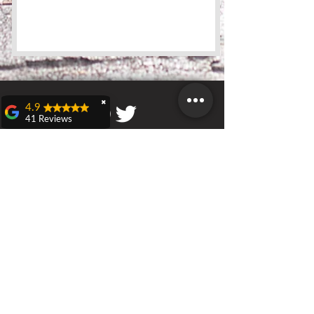
✖
4.9
41 Reviews
Teresa Dall'olio
Domenica 21 aprile a
Castenaso ho
RS Italia
partecipato ad una
Sede a Castenaso (BO)
caccia al tesoro
Via Bruno Tosarelli 218/220
veramente carina ed
originale organizzata
da Nicola D'Adamo
rieducatore sportivo
RS Italia, evento
Call
denominato:
T:
3451715652
"Benessere in
F:
800-8648
79
movimento".Bellissima
esperienza di gioco,
dove si conoscono