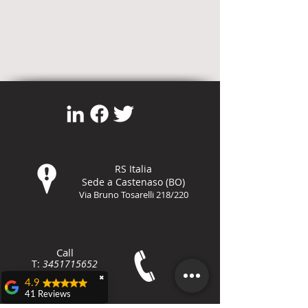
RS Italia
Sede a Castenaso (BO)
Via Bruno Tosarelli 218/220
Call
T:
3451715652
F:
800-8648
79
✖
4.9
41 Reviews