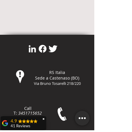
RS Italia
Sede a Castenaso (BO)
Via Bruno Tosarelli 218/220
Call
T:
3451715652
F:
800-8648
79
✖
4.9
41 Reviews