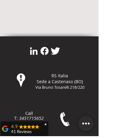
RS Italia
Sede a Castenaso (BO)
Via Bruno Tosarelli 218/220
Call
T:
3451715652
F:
800-8648
79
✖
4.9
41 Reviews