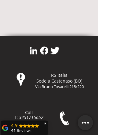
RS Italia
Sede a Castenaso (BO)
Via Bruno Tosarelli 218/220
Call
T:
3451715652
F:
800-8648
79
✖
4.9
41 Reviews