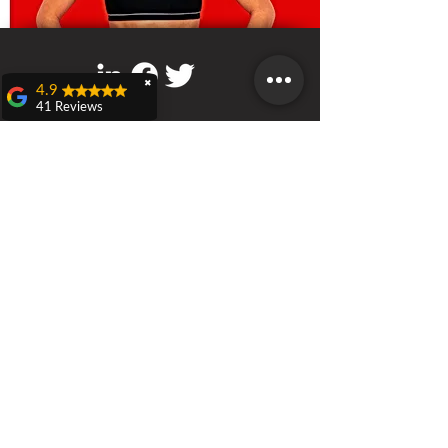
✖
4.9
41 Reviews
Teresa Dall'olio
RS Italia
Domenica 21 aprile a
Sede a Castenaso (BO)
Castenaso ho
Via Bruno Tosarelli 218/220
partecipato ad una
caccia al tesoro
veramente carina ed
originale organizzata
da Nicola D'Adamo
Call
rieducatore sportivo
T:
3451715652
RS Italia, evento
F:
800-8648
79
denominato:
"Benessere in
movimento".Bellissima
esperienza di gioco,
dove si conoscono
Contact
persone e territori,
www.rieducatoresportivo.it
stimolante per gli
info@rieducatoresportivo.it
argomenti trattati come