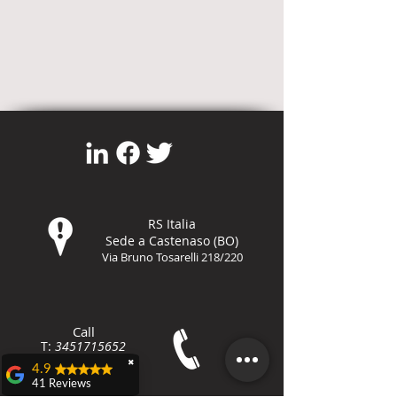
RS Italia
Sede a Castenaso (BO)
Via Bruno Tosarelli 218/220
Call
T:
3451715652
F:
800-8648
79
✖
4.9
41 Reviews