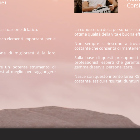
ne)
- Cors
 situazione di fatica.
La conoscenza della persona e il s
ottima qualità della vita e buona eff
oach elementi importanti per le
Non sempre si riescono a trovare
costante che consenta di mantenere
ne di migliorarsi è la loro
Sulla base di questi presuppost
professionisti esperti che garanti
are un potente strumento di
gamma di servizi personalizzati.
si al meglio per raggiungere
Nasce con questo intento l’area RS
costante, assicura risultati duratur