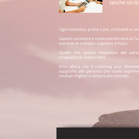
(anche on-li
Ogni individuo, prima o poi, si troverà in una
Saperlo ascoltare e osservare fornisce al C
sue aree di sviluppo cognitivo e fisico.
Quello che spesso impedisce alle perso
incapacità di vedere oltre.
Ecco allora che il coaching può divent
supporto alla persona che vuole esprimer
risultati migliori e sempre più concreti.