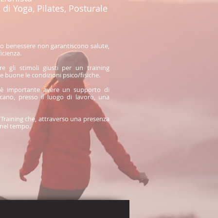
i di Yoga, Pilates, Posturale
uo benessere non garantiscono salute,
icienza.
 gli stimoli giusti per un training
 buone le condizioni psico/fisiche.
i è importante avere un supporto di
scano, presso il luogo di lavoro, una
 Training che, attraverso una presenza
i nel tempo.