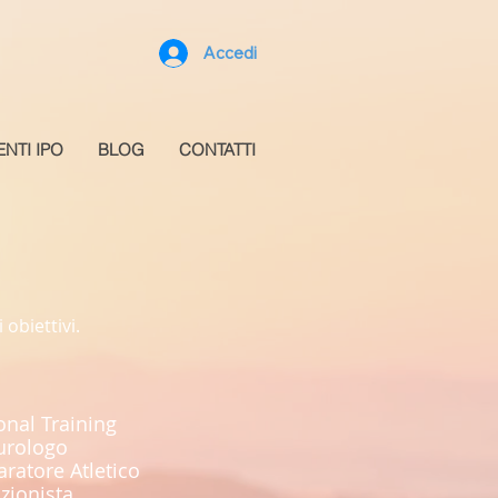
Accedi
ENTI IPO
BLOG
CONTATTI
obiettivi.
onal Training
urologo
aratore Atletico
izionista