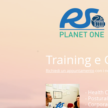
Training e
Richiedi un appuntamento
con i n
- Health 
- Postura
- Corpora