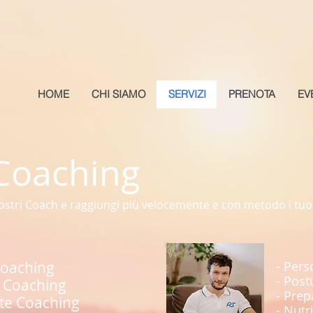
HOME
CHI SIAMO
SERVIZI
PRENOTA
EV
 Coaching
ostri Coach e raggiungi più velocemente e con metodo i tuoi 
Coaching
- Pers
- Post
l Coaching
- Prep
te Coaching
- Nutr