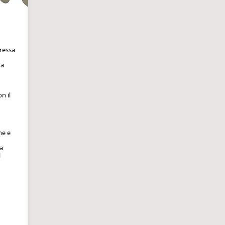
ressa
 a
n il
ne e
la
l