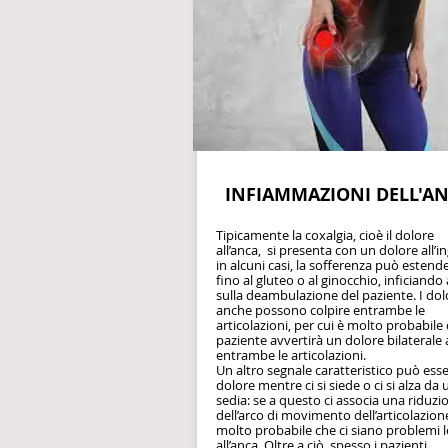
INFIAMMAZIONI DELL'A
Tipicamente la coxalgia, cioè il dolore
all’anca, si presenta con un dolore all’i
in alcuni casi, la sofferenza può estende
fino al gluteo o al ginocchio, inficiand
sulla deambulazione del paziente. I dolo
anche possono colpire entrambe le
articolazioni, per cui è molto probabile 
paziente avvertirà un dolore bilaterale
entrambe le articolazioni.
Un altro segnale caratteristico può esser
dolore mentre ci si siede o ci si alza da
sedia: se a questo ci associa una riduzi
dell’arco di movimento dell’articolazion
molto probabile che ci siano problemi l
all’anca. Oltre a ciò, spesso i pazienti