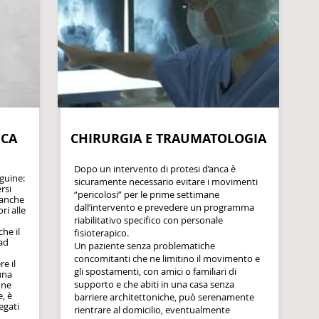
NCA
CHIRURGIA E TRAUMATOLOGIA
Dopo un intervento di protesi d’anca è
nguine:
sicuramente necessario evitare i movimenti
rsi
“pericolosi” per le prime settimane
o anche
dall’intervento e prevedere un programma
ri alle
riabilitativo specifico con personale
che il
fisioterapico.
 ad
Un paziente senza problematiche
concomitanti che ne limitino il movimento e
e il
gli spostamenti, con amici o familiari di
 una
supporto e che abiti in una casa senza
one
e, è
barriere architettoniche, può serenamente
egati
rientrare al domicilio, eventualmente