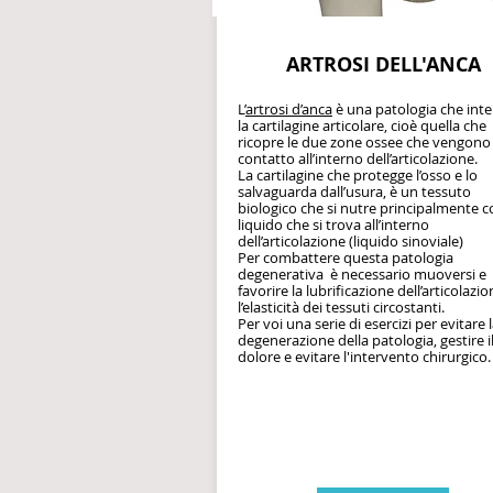
ARTROSI DELL'ANCA
L’
artrosi d’anca
è una patologia che inte
la cartilagine articolare, cioè quella che
ricopre le due zone ossee che vengono
contatto all’interno dell’articolazione.
La cartilagine che protegge l’osso e lo
salvaguarda dall’usura, è un tessuto
biologico che si nutre principalmente co
liquido che si trova all’interno
dell’articolazione (liquido sinoviale)
Per combattere questa patologia
degenerativa è necessario muoversi e
favorire la lubrificazione dell’articolazio
l’elasticità dei tessuti circostanti.
Per voi una serie di esercizi per evitare 
degenerazione della patologia, gestire i
dolore e evitare l'intervento chirurgico.