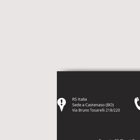
RS Italia
Sede a Castenaso (BO)
Via Bruno Tosarelli 218/220