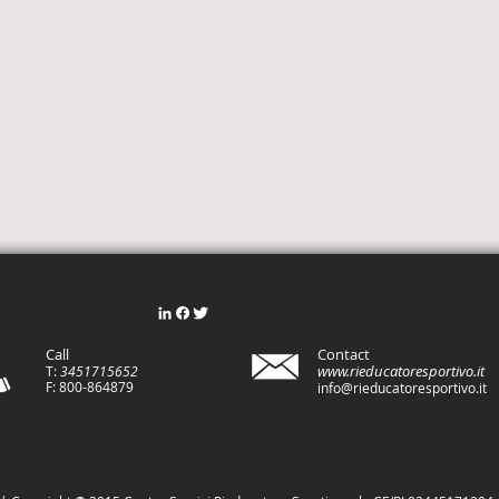
Call
Contact
www.rieducatoresportivo.it
T:
3451715652
F: 800-8648
79
info@rieducatoresportivo.it