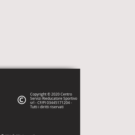
Copyright © 2020 Centro
Servizi Rieducatore Sportivo
srl - CF/PI 03445171204 -
Tutti i diritti riservati