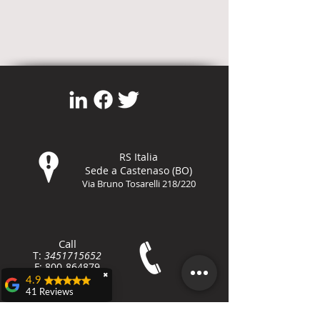
RS Italia
Sede a Castenaso (BO)
Via Bruno Tosarelli 218/220
Call
T:
3451715652
F:
800-8648
79
✖
4.9
41 Reviews
Teresa Dall'olio