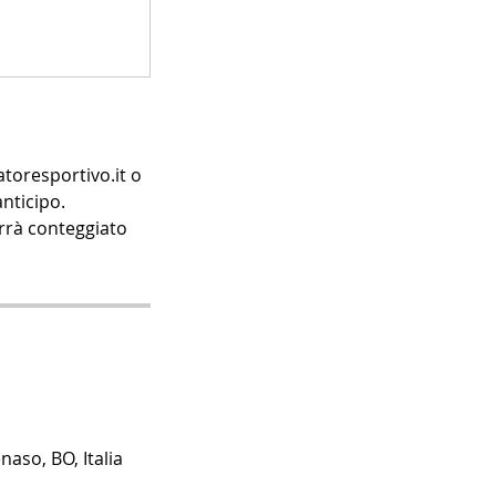
toresportivo.it o
nticipo.
verrà conteggiato
naso, BO, Italia