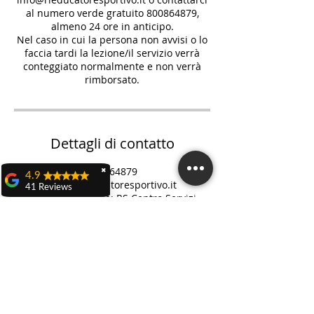
al numero verde gratuito 800864879,
almeno 24 ore in anticipo.
Nel caso in cui la persona non avvisi o lo
faccia tardi la lezione/il servizio verrà
conteggiato normalmente e non verrà
rimborsato.
Dettagli di contatto
800864879
✖
4.9
info@rieducatoresportivo.it
41 Reviews
RS Italia | la sede: RS Centro Servizi
Teresa Dall'olio
Prevenzione e Salute, Via Nasica,
Castenaso, BO, Italia
Domenica 21 aprile a
Castenaso ho
partecipato ad una
caccia al tesoro
veramente carina ed
originale organizzata
da Nicola D'Adamo
rieducatore sportivo