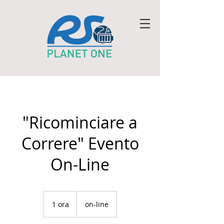
"Ricominciare a
Correre" Evento
On-Line
1 ora
1
on-line
o
r