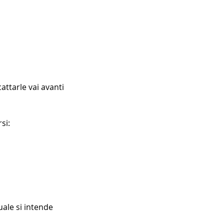
attarle vai avanti
si:
ale si intende