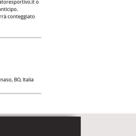
toresportivo.it o
nticipo.
verrà conteggiato
naso, BO, Italia