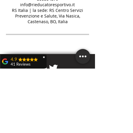
info@rieducatoresportivo.it
RS Italia | la sede: RS Centro Servizi
Prevenzione e Salute, Via Nasica,
Castenaso, BO, Italia
✖
4.9
41 Reviews
Teresa Dall'olio
Domenica 21 aprile a
Castenaso ho
partecipato ad una
RS Italia
caccia al tesoro
Sede a Castenaso (BO)
veramente carina ed
Via Bruno Tosarelli 218/220
originale organizzata
da Nicola D'Adamo
rieducatore sportivo
RS Italia, evento
denominato:
Call
"Benessere in
T:
3451715652