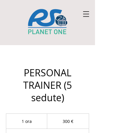
PERSONAL
TRAINER (5
sedute)
300
euro
1 ora
1
300 €
o
r