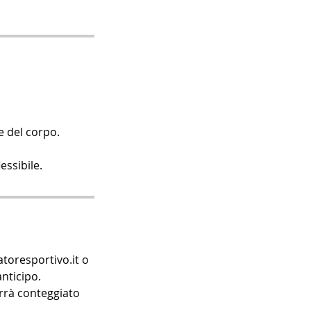
e del corpo.
essibile.
toresportivo.it o
nticipo.
verrà conteggiato