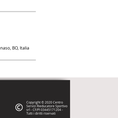
naso, BO, Italia
Copyright © 2020 Centro
Servizi Rieducatore Sportivo
srl - CF/PI 03445171204 -
Tutti i diritti riservati