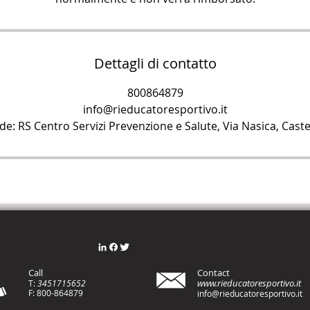
Dettagli di contatto
800864879
info@rieducatoresportivo.it
sede: RS Centro Servizi Prevenzione e Salute, Via Nasica, Caste
Call
Contact
www.rieducatoresportivo.it
T:
3451715652
F: 800-8648
79
info@rieducatoresportivo.it