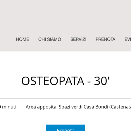
HOME
CHI SIAMO
SERVIZI
PRENOTA
EV
OSTEOPATA - 30'
0 minuti
3
Area apposita. Spazi verdi Casa Bondi (Castenas
0
m
i
Prenota