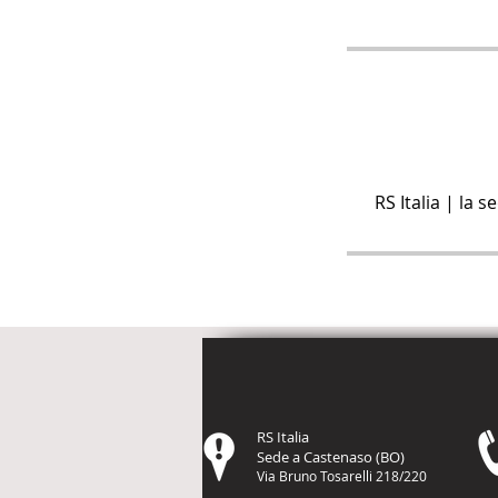
RS Italia | la 
RS Italia
Sede a Castenaso (BO)
Via Bruno Tosarelli 218/220