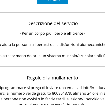
n
u
t
i
Descrizione del servizio
- Per un corpo più libero e efficiente -
 aiuta la persona a liberarsi dalle disfunzioni biomeccanich
o atteso: meno dolori e un sistema muscolo/articolare più fl
Regole di annullamento
riprogrammare si prega di inviare una email ad info@rieduca
arci al numero verde gratuito 800864879, almeno 24 ore in a
la persona non avvisi o lo faccia tardi la lezione/il servizio 
normalmente e non verrà rimborsato.