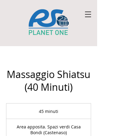
Massaggio Shiatsu
(40 Minuti)
45 minuti
4
5
m
Area apposita. Spazi verdi Casa
i
Bondi (Castenaso)
n