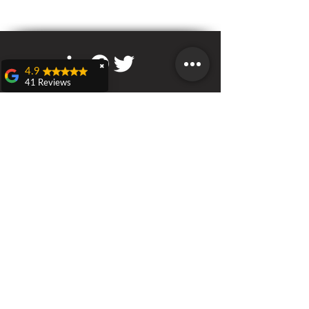
✖
4.9
41 Reviews
Teresa Dall'olio
RS Italia
Domenica 21 aprile a
Castenaso ho
Sede a Castenaso (BO)
partecipato ad una
Via Bruno Tosarelli 218/220
caccia al tesoro
veramente carina ed
originale organizzata
da Nicola D'Adamo
rieducatore sportivo
Call
RS Italia, evento
T:
3451715652
F:
800-8648
79
denominato:
"Benessere in
movimento".Bellissima
esperienza di gioco,
dove si conoscono
persone e territori,
Contact
stimolante per gli
www.rieducatoresportivo.it
argomenti trattati come
info@rieducatoresportivo.it