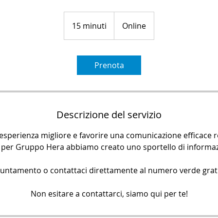
15 minuti
1
Online
5
m
i
Prenota
n
u
t
i
Descrizione del servizio
'esperienza migliore e favorire una comunicazione efficace 
lia per Gruppo Hera abbiamo creato uno sportello di informaz
untamento o contattaci direttamente al numero verde grat
Non esitare a contattarci, siamo qui per te!