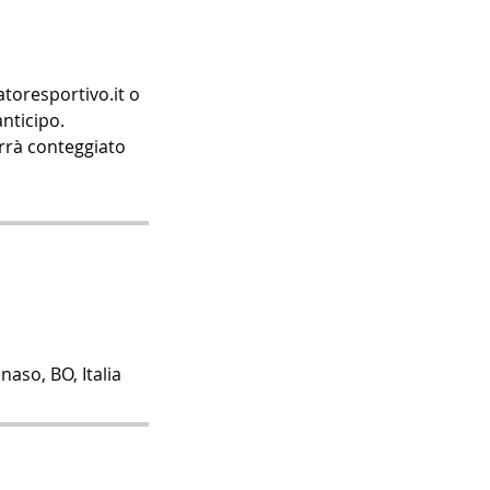
toresportivo.it o
nticipo.
verrà conteggiato
naso, BO, Italia