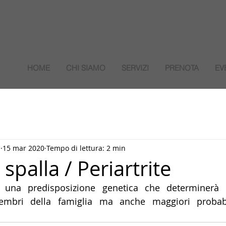
HOME
CHI SIAMO
SERVIZI
PRENOTA
EV
a
15 mar 2020
Tempo di lettura: 2 min
 spalla / Periartrite
 una predisposizione genetica che determinerà 
mbri della famiglia ma anche maggiori probabil