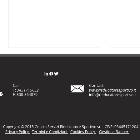
Call
Contact
www.rieducatoresportivo.it
T:
3451715652
F: 800-8648
79
info@rieducatoresportivo.it
Fare meno, ma farlo meglio:
🔋 Cos’è
la chiave del benessere
come la
personale e aziendale
 Copyright © 2015 Centro Servizi Rieducatore Sportivo srl - CF/PI 03445171204 - T
Privacy Policy
-
Termini e Condizioni
-
Cookies Policy
-
Gestione Banner
-