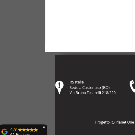
RS Italia
Sede a Castenaso (BO)
Via Bruno Tosarelli 218/220
Un futuro che sembra
sfuggire: tra conflitti,
intelligenza artificiale e
Progetto RS Planet One |
ricerca di senso
✖
4.9
41 Reviews