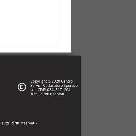
Copyright © 2020 Centro
Servizi Rieducatore Sportivo
srl - CF/PI 03445171204 -
Tutti i diritti riservati
 davvero l’energia (e
 misuriamo)
utti i dir
itt
i riservati -