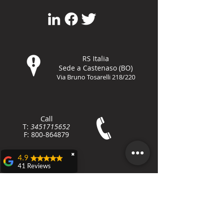
RS Italia
Sede a Castenaso (BO)
Via Bruno Tosarelli 218/220
Call
T:
3451715652
F:
800-8648
79
✖
4.9
41 Reviews
Contact
Teresa Dall'olio
www.rieducatoresportivo.it
Domenica 21 aprile a
info@rieducatoresportivo.it
Castenaso ho
partecipato ad una
caccia al tesoro