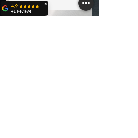
✖
4.9
41 Reviews
Teresa Dall'olio
Avanti
Domenica 21 aprile a
Castenaso ho
partecipato ad una
caccia al tesoro
veramente carina ed
originale organizzata
Ritorna alla Home
da Nicola D'Adamo
rieducatore sportivo
RS Italia, evento
denominato:
"Benessere in
movimento".Bellissima
esperienza di gioco,
dove si conoscono
persone e territori,
stimolante per gli
argomenti trattati come
ad esempio
"esperienze
sensoriali".Lo
RS Italia
consiglio a tutti!!!Si
Sede a Castenaso (BO)
replicherà una volta al