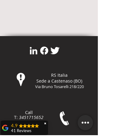
RS Italia
Sede a Castenaso (BO)
Via Bruno Tosarelli 218/220
Call
T:
3451715652
F:
800-8648
79
✖
4.9
41 Reviews