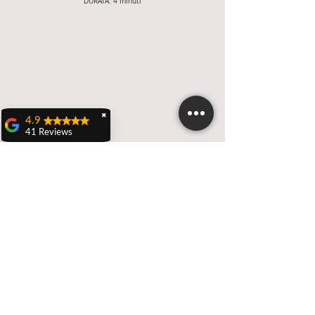
DURATA: 4 minuti
✖
4.9
41 Reviews
Teresa Dall'olio
Domenica 21 aprile a
Castenaso ho
Rafforzare le gambe e gli
partecipato ad una
addominali
caccia al tesoro
DURATA: 7 minuti
veramente carina ed
originale organizzata
da Nicola D'Adamo
rieducatore sportivo
RS Italia, evento
denominato:
"Benessere in
movimento".Bellissima
esperienza di gioco,