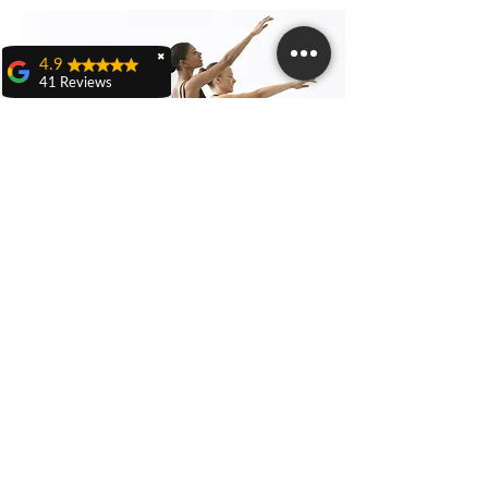
✖
4.9
41 Reviews
Teresa Dall'olio
Domenica 21 aprile a
Castenaso ho
partecipato ad una
caccia al tesoro
veramente carina ed
originale organizzata
da Nicola D'Adamo
rieducatore sportivo
RS Italia, evento
Stat Video
denominato:
"Benessere in
movimento".Bellissima
esperienza di gioco,
ESERCIZIO 9
dove si conoscono
Recupero Mobilità
persone e territori,
stimolante per gli
argomenti trattati come
ad esempio
"esperienze