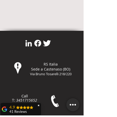
RS Italia
Sede a Castenaso (BO)
Via Bruno Tosarelli 218/220
Call
T:
3451715652
F:
800-8648
79
✖
4.9
41 Reviews