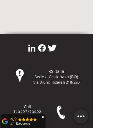
RS Italia
Sede a Castenaso (BO)
Via Bruno Tosarelli 218/220
Call
T:
3451715652
F:
800-8648
79
✖
4.9
41 Reviews