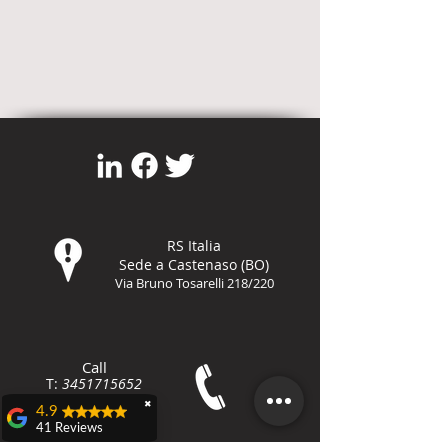
RS Italia
Sede a Castenaso (BO)
Via Bruno Tosarelli 218/220
Call
T:
3451715652
F:
800-8648
79
✖
4.9
41 Reviews