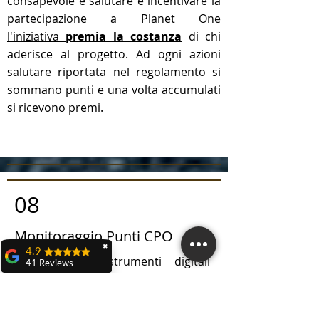
consapevole e salutare e incentivare la
partecipazione a Planet One
l'iniziativa
premia la costanza
di chi
aderisce al progetto. Ad ogni azioni
salutare riportata nel regolamento si
sommano punti e una volta accumulati
si ricevono premi.
08
Monitoraggio Punti CPO
✖
4.9
Dal 2023 gli strumenti digitali
41 Reviews
integrati automatizzeranno la
Teresa Dall'olio
singola posizione punti dei
Domenica 21 aprile a
partecipanti.
Castenaso ho