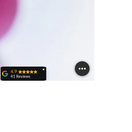
✖
4.9
41 Reviews
Teresa Dall'olio
Domenica 21 aprile a
Castenaso ho
partecipato ad una
caccia al tesoro
veramente carina ed
originale organizzata
da Nicola D'Adamo
rieducatore sportivo