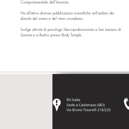
Comportamentale dell’Insonnia.
Ha all’attivo diverse pubblicazioni scientifiche nell’ambito dei
disturbi del sonno e del ritmo circadiano.
Svolge attività di psicologo libero-professionista a San Lazzaro di
Savena e a Budrio presso Body Temple.
RS Italia
Sede a Castenaso (BO)
Via Bruno Tosarelli 218/220