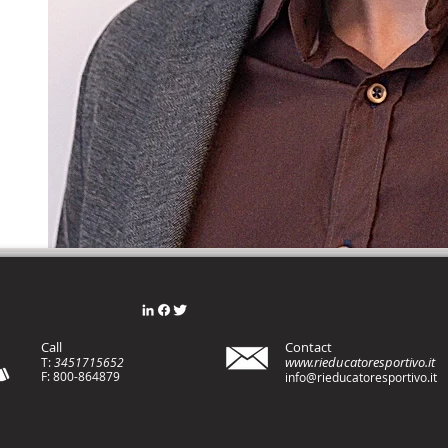
Call
Contact
www.rieducatoresportivo.it
T:
3451715652
F: 800-8648
79
info@rieducatoresportivo.it